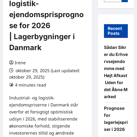
logistik-
ejendomsprisprogno
se for 2026
Recent
Posts
| Lagerbygninger i
Danmark
Sådan Sikr
er du Erhve
rvsejendo
Irene
mme med
oktober 29, 2025 (Last updated:
Højt Afkast
oktober 29, 2025)
Uden for
4 minutes read
0 comments
det Åbne M
arked
Industrial- og logistik-
ejendomspriserne i Danmark står
Prognose
overfor et forsigtigt optimistisk
for
udsyn i 2026, med stabiliserende
lagerlejepri
økonomiske forhold, stigende
ser i 2026
investorernes tillid og ændrede