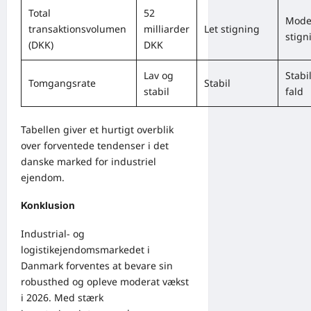
Total
52
Mode
transaktionsvolumen
milliarder
Let stigning
stign
(DKK)
DKK
Lav og
Stabil
Tomgangsrate
Stabil
stabil
fald
Tabellen giver et hurtigt overblik
over forventede tendenser i det
danske marked for industriel
ejendom.
Konklusion
Industrial- og
logistikejendomsmarkedet i
Danmark forventes at bevare sin
robusthed og opleve moderat vækst
i 2026. Med stærk