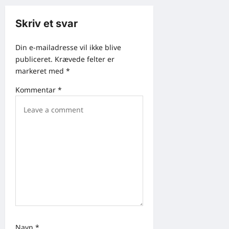
i
g
Skriv et svar
a
Din e-mailadresse vil ikke blive
t
publiceret.
Krævede felter er
i
markeret med
*
o
Kommentar
*
n
Navn
*