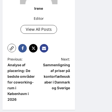
Irene
Editor
View All Posts
P
Previous:
Next:
Analyse af
Sammenligning
o
placering: De
af priser på
s
bedste områder
kontorfællessk
t
for coworking-
aber i Danmark
rum i
og Sverige
n
København i
a
2026
v