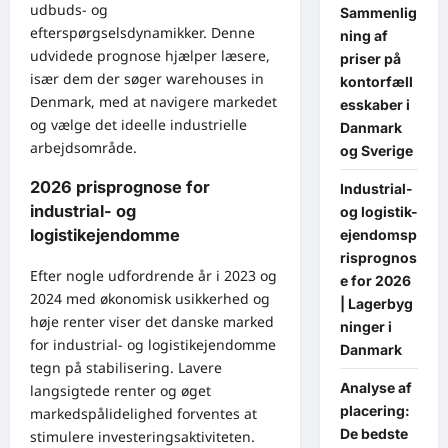
udbuds- og
Sammenlig
efterspørgselsdynamikker. Denne
ning af
udvidede prognose hjælper læsere,
priser på
især dem der søger warehouses in
kontorfæll
Denmark, med at navigere markedet
esskaber i
og vælge det ideelle industrielle
Danmark
arbejdsområde.
og Sverige
2026 prisprognose for
Industrial-
industrial- og
og logistik-
logistikejendomme
ejendomsp
risprognos
Efter nogle udfordrende år i 2023 og
e for 2026
2024 med økonomisk usikkerhed og
| Lagerbyg
høje renter viser det danske marked
ninger i
for industrial- og logistikejendomme
Danmark
tegn på stabilisering. Lavere
Analyse af
langsigtede renter og øget
placering:
markedspålidelighed forventes at
De bedste
stimulere investeringsaktiviteten.