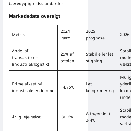
bæredygtighedsstandarder.
Markedsdata oversigt
2024
2025
Metrik
2026 
værdi
prognose
Andel af
Stabil
25% af
Stabil eller let
transaktioner
mode
totalen
stigning
(industrial/logistik)
væks
Muli
Prime afkast på
Let
yderl
~4,75%
industrialejendomme
komprimering
komp
unde
Stabi
Aftagende til
Årlig lejevækst
Ca. 6%
mode
3-4%
væks