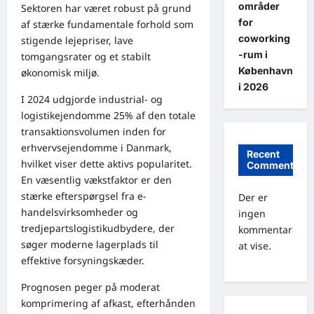
områder
Sektoren har været robust på grund
for
af stærke fundamentale forhold som
coworking
stigende lejepriser, lave
-rum i
tomgangsrater og et stabilt
København
økonomisk miljø.
i 2026
I 2024 udgjorde industrial- og
logistikejendomme 25% af den totale
transaktionsvolumen inden for
erhvervsejendomme i Danmark,
Recent
hvilket viser dette aktivs popularitet.
Comments
En væsentlig vækstfaktor er den
stærke efterspørgsel fra e-
Der er
handelsvirksomheder og
ingen
tredjepartslogistikudbydere, der
kommentarer
søger moderne lagerplads til
at vise.
effektive forsyningskæder.
Prognosen peger på moderat
komprimering af afkast, efterhånden