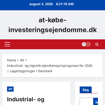
Skip
august 4, 2026
6:21:19 AM
to
content
at-købe-
investeringsejendomme.dk
Primary
Menu
Home
All
Industrial- og logistik-ejendomsprisprognose for 2026
| Lagerbygninger i Danmark
All
Søg
Industrial- og
Søg