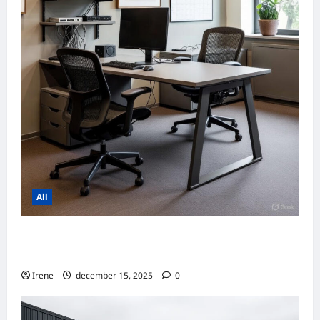
All
Sådan Sikrer du Erhvervsejendomme med H
øjt Afkast Uden for det Åbne Marked
Irene
december 15, 2025
0