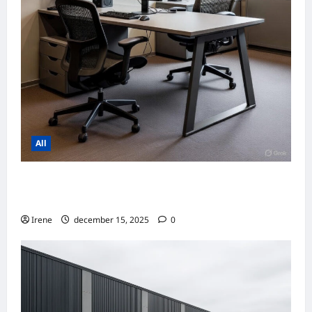
All
Sådan Sikrer du Erhvervsejendomme med H
øjt Afkast Uden for det Åbne Marked
Irene
december 15, 2025
0