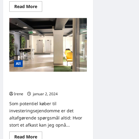
Read
Read More
more
about
Hvor
kan
man
arbejde
i
København:
forretningscentre
kontra
coworking-
kontorer
All
Hvad er det forventede afkast for
investeringsejendomme?
Irene
januar 2, 2024
0
Som potentiel køber til
investeringsejendomme er det
altafgørende spørgsmål altid: Hvor
stort et afkast kan jeg opnå...
Read
Read More