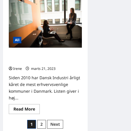
skal
man
være
opmærksom
på
ved
køb
af
erhvervsejendomme?
All
Hvilke kommuner i Danmark er de
mest erhvervsvenlige?
Irene
marts 21, 2023
0
Siden 2010 har Dansk Industri årligt
kåret de mest erhvervsvenlige
kommuner i Danmark. Listen giver i
høj...
Read
Read More
more
about
Hvilke
Indlægsinddeling
1
2
Next
kommuner
i