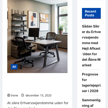
Recent
Posts
Sådan Sikr
er du Erhve
rvsejendo
mme med
Højt Afkast
Uden for
det Åbne M
arked
All
Prognose
Sådan Sikrer du Erhvervsejendomm
for
e med Højt Afkast Uden for
lagerlejepri
det Åbne Marked
ser i 2026
Irene
december 15, 2025
0
Sammenlig
At sikre Erhvervsejendomme uden for
ning af