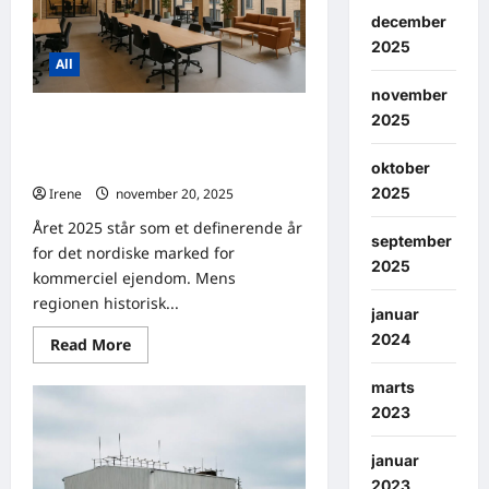
december
2025
All
november
2025
Sammenligning af priser på
kontorfællesskaber i Danmark og
Sverige
oktober
2025
Irene
november 20, 2025
0
Året 2025 står som et definerende år
september
for det nordiske marked for
2025
kommerciel ejendom. Mens
regionen historisk...
januar
2024
Read
Read More
more
about
marts
Sammenligning
af
2023
priser
på
kontorfællesskaber
januar
i
Danmark
2023