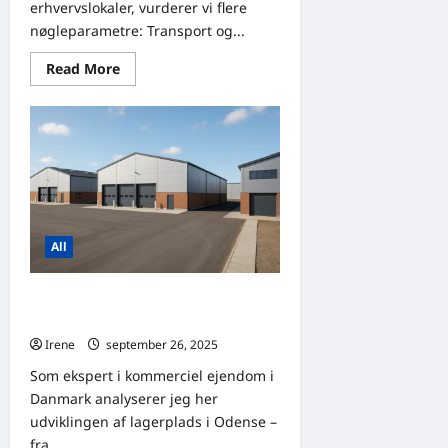
erhvervslokaler, vurderer vi flere
nøgleparametre: Transport og...
Read
Read More
more
about
Analyse
af
placering:
De
bedste
områder
for
coworking-
rum
i
All
København
i
2026
Lagerlokaler i Odense: fra
traditionelle lokaler til smart logistik
Irene
september 26, 2025
0
Som ekspert i kommerciel ejendom i
Danmark analyserer jeg her
udviklingen af lagerplads i Odense –
fra...