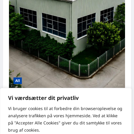
All
Industrial- og logistik-
Vi værdsætter dit privatliv
ejendomsprisprognose for 2026
Vi bruger cookies til at forbedre din browseroplevelse
og
| Lagerbygninger i Danmark
analysere
trafikken
på
vores
hjemmeside
.
Ved at klikke
Irene
oktober 29, 2025
0
på "Accepter Alle Cookies" giver du dit samtykke til vores
brug af cookies.