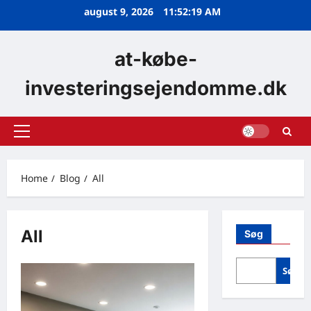
Skip
august 9, 2026
11:52:20 AM
to
content
at-købe-
investeringsejendomme.dk
Primary
Menu
Home
Blog
All
All
Søg
Søg