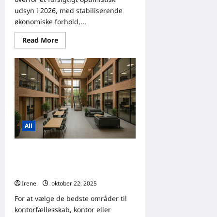
udsyn i 2026, med stabiliserende
økonomiske forhold,...
Read
Read More
more
about
Industrial-
og
logistik-
ejendomsprisprognose
for
2026
| Lagerbygninger
i
Danmark
All
Analyse af placering: De bedste
områder for coworking-rum i
København i 2026
Irene
oktober 22, 2025
0
For at vælge de bedste områder til
kontorfællesskab, kontor eller