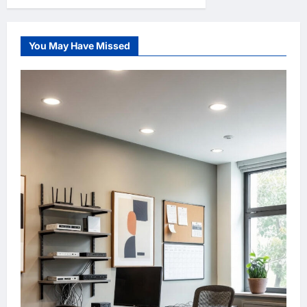
Danmark
er
de
mest
erhvervsvenlige?
You May Have Missed