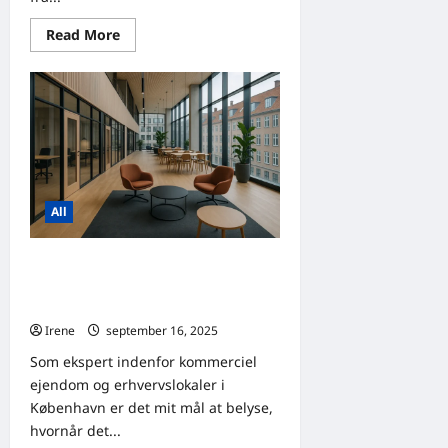
Read
Read More
more
about
Lagerlokaler
i
Odense:
fra
traditionelle
lokaler
til
smart
logistik
All
Hvor kan man arbejde i København:
forretningscentre kontra
coworking-kontorer
Irene
september 16, 2025
0
Som ekspert indenfor kommerciel
ejendom og erhvervslokaler i
København er det mit mål at belyse,
hvornår det...