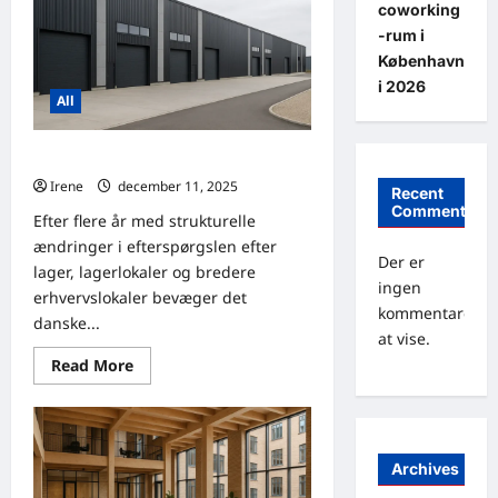
coworking
-rum i
København
i 2026
All
Prognose for lagerlejepriser i 2026
Irene
december 11, 2025
0
Recent
Comments
Efter flere år med strukturelle
ændringer i efterspørgslen efter
Der er
lager, lagerlokaler og bredere
ingen
erhvervslokaler bevæger det
kommentarer
danske...
at vise.
Read
Read More
more
about
Prognose
for
lagerlejepriser
i
Archives
2026