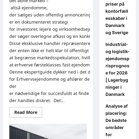
det åbne marked –
priser på
altså ejendomme,
kontorfæll
der sælges uden offentlig annoncering –
esskaber i
er en dokumenteret strategi
Danmark
for investorer, lejere og virksomhedsejere,
og Sverige
der søger overlegne afkast og en konkurrencefordel i Danma
Disse eksklusive handler repræsenterer ofte aktiver,
Industrial-
der enten ikke er helt klar til offentligt salg, eller som sælges 
og logistik-
at begrænse markedsspekulation, hvilket giver en unik mulig
ejendomsp
at erhverve førsteklasses fast ejendom til en mere favorabel p
risprognos
Denne ekspertguide dykker ned i det danske marked
e for 2026
for Erhvervsejendomme og afslører de strategier,
| Lagerbyg
der
ninger i
er nødvendige for succesfuldt at finde og sikre disse potential
Danmark
der handles diskret. Det...
Analyse af
Read
Read More
placering:
more
De bedste
about
Sådan Sikrer du Erhvervsejendomme med Højt
områder
for
det Åbne Marked
for