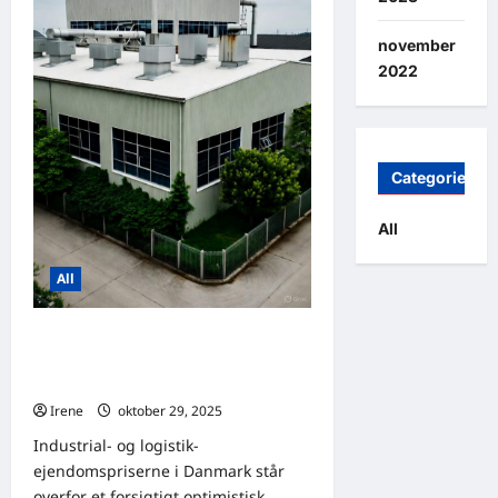
og
Sverige
november
2022
Categories
All
All
Industrial- og logistik-
ejendomsprisprognose for 2026
| Lagerbygninger i Danmark
Irene
oktober 29, 2025
0
Industrial- og logistik-
ejendomspriserne i Danmark står
overfor et forsigtigt optimistisk